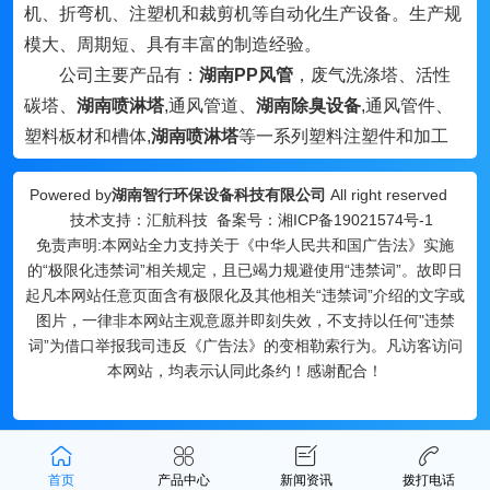
机、折弯机、注塑机和裁剪机等自动化生产设备。生产规
模大、周期短、具有丰富的制造经验。
公司主要产品有：
湖南PP风管
，废气洗涤塔、活性
碳塔、
湖南喷淋塔
,通风管道、
湖南除臭设备
,通风管件、
塑料板材和槽体,
湖南喷淋塔
等一系列塑料注塑件和加工
件。产品有耐腐蚀、抗紫外线、电绝缘性能良、刚性强、
Powered by
湖南智行环保设备科技有限公司
All right reserved
柔性高和良的焊接加工性能等特点。产品畅销国内外，深
技术支持：汇航科技 备案号：
湘ICP备19021574号-1
得新老客户的青睐，受到了广泛的赞誉和欢迎!公司以“质
免责声明:本网站全力支持关于《中华人民共和国广告法》实施
量为主，科学管理，注重信誉”为宗旨，以市场需求为导
的“极限化违禁词”相关规定，且已竭力规避使用“违禁词”。故即日
向，不断消化引进，先后自助开发了一百多个新品种，满
起凡本网站任意页面含有极限化及其他相关“违禁词”介绍的文字或
足了不同行业对塑料器具的差异性和多样化需求。降低了
图片，一律非本网站主观意愿并即刻失效，不支持以任何"违禁
词”为借口举报我司违反《广告法》的变相勒索行为。凡访客访问
成本的同时也提高了产品质量。本公司本着质量及信誉至
本网站，均表示认同此条约！感谢配合！
上、价格优惠的宗旨，竭诚为您服务。让我们携起手来，
为中国的环保事业的发展共同努力!
首页
产品中心
新闻资讯
拨打电话