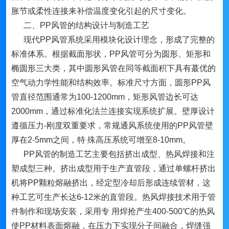
胀节或柔性连接来补偿温度变化引起的尺寸变化。
二、PP风管的结构设计与制造工艺
现代PP风管系统采用模块化设计理念，形成了完整的
标准体系。根据截面形状，PP风管可分为圆形、矩形和
椭圆形三大类，其中圆形风管在同等截面积下具有蕞优的
空气动力学性能和结构效率。标准尺寸方面，圆形PP风
管直径范围通常为100-1200mm，矩形风管边长可达
2000mm，通过标准化法兰连接实现系统扩展。壁厚设计
遵循压力-刚度双重要求，常规通风系统使用的PP风管壁
厚在2-5mm之间，特 殊高压系统可增至8-10mm。
PP风管的制造工艺主要包括挤出成型、热风焊接和注
塑成型三种。挤出成型用于生产直管段，通过单螺杆挤出
机将PP颗粒熔融挤出，经定型冷却后形成连续管材，这
种工艺可生产长达6-12米的直管段。热风焊接技术用于管
件制作和现场安装，采用专 用焊抢产生400-500℃的热风
使PP材料表面熔融，在压力下实现分子间融合，焊缝强