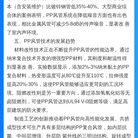
本（含安装维护）比镀锌钢管低35%-40%。大型商业综
合体的案例表明，PP风管系统在降低噪音方面也有出色
表现，相比金属风管可减少5-8dB的传声噪音，显著改 善
了室内声环境。
五、PP风管技术的发展趋势
材料改性技术正在不断提升PP风管的性能边界。通过
纳米复合技术开发的增强型PP材料，其刚度和耐温性得
到显著改 善。实验数据显示，添加2%-3%纳米黏土的PP
复合材料，热变形温度可从80℃提升至110℃，拉伸强度
提高20%-30%，这使PP风管能够适应更苛刻的工况环
境。阻燃改性则是另一重要方向，通过添加氢氧化铝等无
卤阻燃剂，可使PP风管达到UL94 V-0阻燃等级，满足高
层建筑的防火要求。
制造工艺的创新推动着PP风管向高性能化发展。共挤
成型技术可生产具有多层结构的PP复合风管，如内层抗
菌、中间层增强、外层防 紫外线的三明治结构。旋转成型