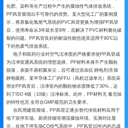
化肥、染料等生产过程中产生的腐蚀性气体排放系统，
PP风管展现出不可替代的优势。某大型化工厂的案例显
示，将原氯化氢尾气系统的PVC风管更换为增强PP风管
后，使用寿命从3年延长至8年，且解决了PVC材料脆化破
裂的问题。PP风管良好的耐温性能也使其适用于80℃以
下的热废气排放系统。
电子和医药行业对空气洁净度的严格要求使PP风管成
为洁净室通风系统的理想选择。PP材料本身不产生颗粒
脱落，表面不易积聚灰尘，且可通过添加抗 静电剂消 除
静电吸附。某半导体工厂的FFU（风机过滤单元）系统采
用全PP风管后，洁净室内的颗粒物浓度降低了30%，达
到了ISO 4级（10级）洁净标准。此外，PP材料无 毒无味
的特性也完 全符合GMP规范的卫生要求。
在民用建筑领域，PP风管正逐步替代传统材料应用于
地下室停车场、厨房排烟等潮湿腐蚀环境。实测对比显
示，在地下停车场CO排气系统中，PP风管10年内的总成