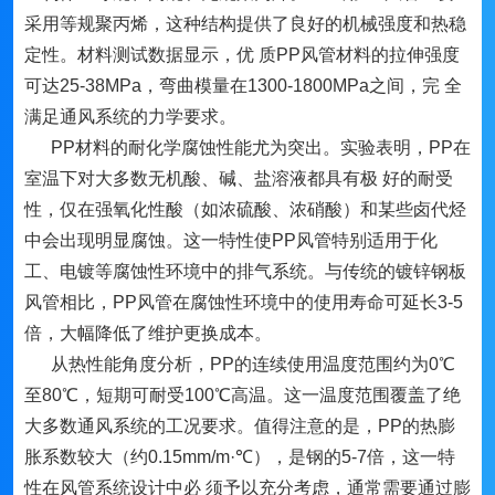
采用等规聚丙烯，这种结构提供了良好的机械强度和热稳
定性。材料测试数据显示，优 质PP风管材料的拉伸强度
可达25-38MPa，弯曲模量在1300-1800MPa之间，完 全
满足通风系统的力学要求。
PP材料的耐化学腐蚀性能尤为突出。实验表明，PP在
室温下对大多数无机酸、碱、盐溶液都具有极 好的耐受
性，仅在强氧化性酸（如浓硫酸、浓硝酸）和某些卤代烃
中会出现明显腐蚀。这一特性使PP风管特别适用于化
工、电镀等腐蚀性环境中的排气系统。与传统的镀锌钢板
风管相比，PP风管在腐蚀性环境中的使用寿命可延长3-5
倍，大幅降低了维护更换成本。
从热性能角度分析，PP的连续使用温度范围约为0℃
至80℃，短期可耐受100℃高温。这一温度范围覆盖了绝
大多数通风系统的工况要求。值得注意的是，PP的热膨
胀系数较大（约0.15mm/m·℃），是钢的5-7倍，这一特
性在风管系统设计中必 须予以充分考虑，通常需要通过膨