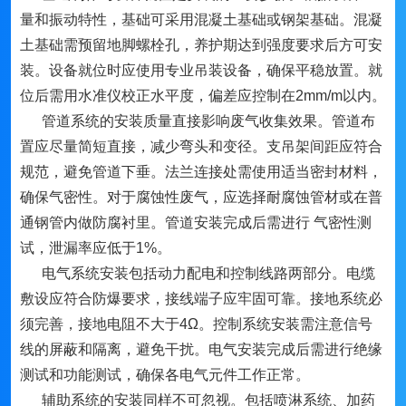
量和振动特性，基础可采用混凝土基础或钢架基础。混凝
土基础需预留地脚螺栓孔，养护期达到强度要求后方可安
装。设备就位时应使用专业吊装设备，确保平稳放置。就
位后需用水准仪校正水平度，偏差应控制在2mm/m以内。
管道系统的安装质量直接影响废气收集效果。管道布
置应尽量简短直接，减少弯头和变径。支吊架间距应符合
规范，避免管道下垂。法兰连接处需使用适当密封材料，
确保气密性。对于腐蚀性废气，应选择耐腐蚀管材或在普
通钢管内做防腐衬里。管道安装完成后需进行 气密性测
试，泄漏率应低于1%。
电气系统安装包括动力配电和控制线路两部分。电缆
敷设应符合防爆要求，接线端子应牢固可靠。接地系统必
须完善，接地电阻不大于4Ω。控制系统安装需注意信号
线的屏蔽和隔离，避免干扰。电气安装完成后需进行绝缘
测试和功能测试，确保各电气元件工作正常。
辅助系统的安装同样不可忽视。包括喷淋系统、加药