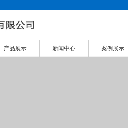
产品展示
新闻中心
案例展示