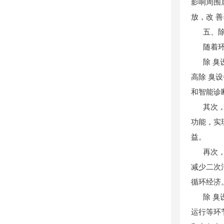
影响周围
放，改 
五、除 
随着环 
除 臭设
高除 臭
和智能诊
其次，除
功能，实
益。
再次，除
减少二次
循环经济
除 臭设
运行等环