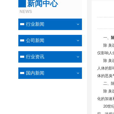
新闻中心
NEWS
行业新闻
一、
公司新闻
除 臭设
仅影响人
行业资讯
除 臭设
人体的影
国内新闻
体的恶臭
二、除 
除 臭设
化的加速
20世纪
应。这些