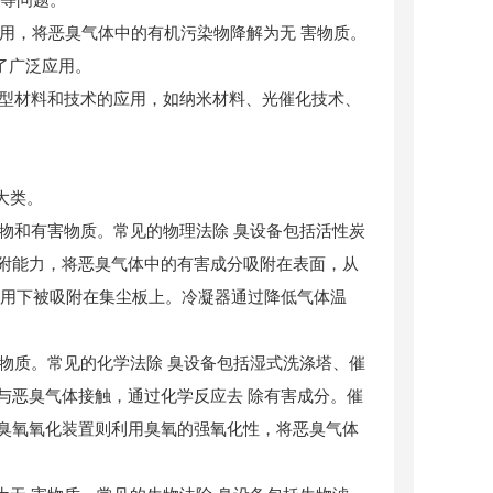
用，将恶臭气体中的有机污染物降解为无 害物质。
了广泛应用。
型材料和技术的应用，如纳米材料、光催化技术、
大类。
物和有害物质。常见的物理法除 臭设备包括活性炭
附能力，将恶臭气体中的有害成分吸附在表面，从
作用下被吸附在集尘板上。冷凝器通过降低气体温
物质。常见的化学法除 臭设备包括湿式洗涤塔、催
与恶臭气体接触，通过化学反应去 除有害成分。催
臭氧氧化装置则利用臭氧的强氧化性，将恶臭气体