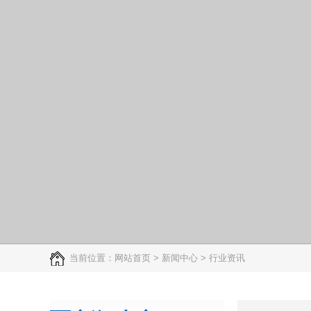
当前位置：
网站首页
>
新闻中心
>
行业资讯