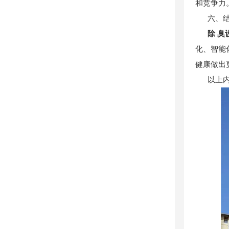
和竞争力
六、结
除 臭
化、智能
健康做出
以上内容