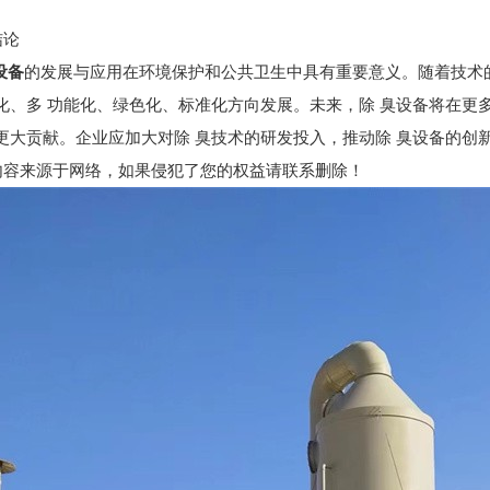
。
论
设备
的发展与应用在环境保护和公共卫生中具有重要意义。随着技术的
化、多 功能化、绿色化、标准化方向发展。未来，除 臭设备将在更
更大贡献。企业应加大对除 臭技术的研发投入，推动除 臭设备的创
来源于网络，如果侵犯了您的权益请联系删除！