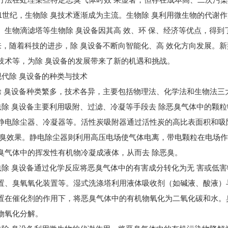
世纪，生物除 臭技术逐渐成为主流。生物除 臭利用微生物的代谢作
、生物滴滤塔等生物除 臭设备因其高 效、环 保、经济等优点，得到
随着科技的进步，除 臭设备不断向智能化、高 效化方向发展。新
技术等，为除 臭设备的发展带来了新的机遇和挑战。
除 臭设备的种类与技术
臭设备种类繁多，技术各异，主要包括物理法、化学法和生物法三
 臭设备主要利用吸附、过滤、冷凝等手段去 除恶臭气体中的颗粒
静电除尘器、冷凝器等。活性炭吸附器通过活性炭的高比表面积和吸
 臭效果。静电除尘器则利用高压电场使气体电离，带电颗粒在电场
臭气体中的挥发性有机物冷凝成液体，从而去 除恶臭。
 臭设备通过化学反应将恶臭气体中的有害成分转化为无 害或低害
置、臭氧氧化装置等。湿式洗涤塔利用液体吸收剂（如碱液、酸液）
置在催化剂的作用下，将恶臭气体中的有机物氧化为二氧化碳和水。
物氧化分解。