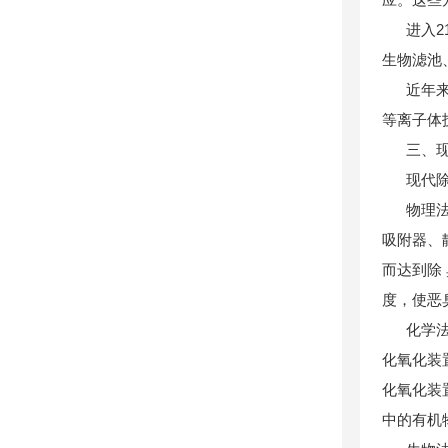
进入21
生物滤池
近年来，
等离子体
三、现代
现代除 
物理法除
吸附器、
而达到除
度，使恶
化学法除
化氧化装
化氧化装
中的有机