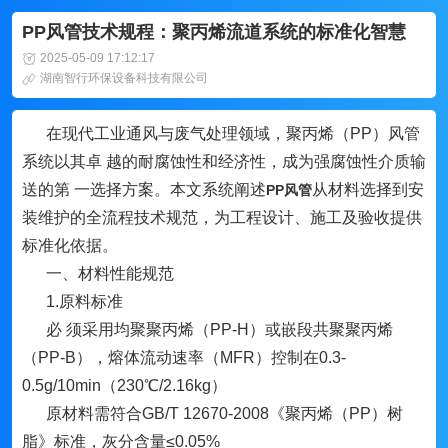
PP风管技术规程：聚丙烯流道系统的标准化智慧
2025-05-09 17:12:17
湖南智行环保设备科技有限公司
在现代工业通风与废气处理领域，聚丙烯（PP）风管
系统以其卓 越的耐腐蚀性和经济性，成为强腐蚀性介质输
送的第 一选择方案。本文系统阐述
从材料选择到安
PP风管
装维护的全流程技术规范，为工程设计、施工及验收提供
标准化依据。
一、材料性能规范
1.原料标准
必 须采用均聚聚丙烯（PP-H）或嵌段共聚聚丙烯
（PP-B），熔体流动速率（MFR）控制在0.3-
0.5g/10min（230℃/2.16kg）
原材料需符合GB/T 12670-2008《聚丙烯（PP）树
脂》标准，灰分含量≤0.05%