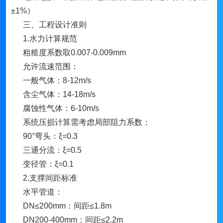
±1%）
三、工程设计准则
1.水力计算规范
粗糙度系数取0.007-0.009mm
允许流速范围：
一般气体：8-12m/s
含尘气体：14-18m/s
腐蚀性气体：6-10m/s
系统压损计算需考虑局部阻力系数：
90°弯头：ξ=0.3
三通分流：ξ=0.5
变径管：ξ=0.1
2.支撑间距标准
水平管道：
DN≤200mm：间距≤1.8m
DN200-400mm：间距≤2.2m