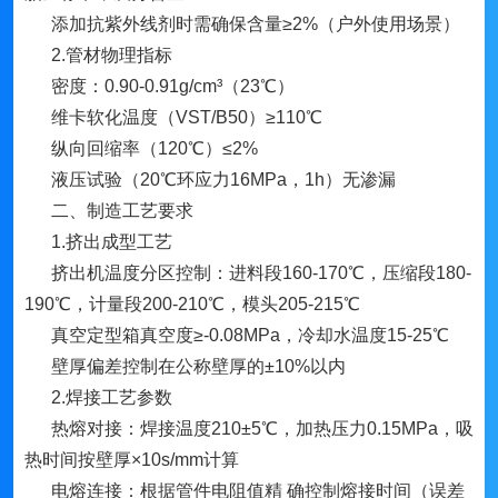
添加抗紫外线剂时需确保含量≥2%（户外使用场景）
2.管材物理指标
密度：0.90-0.91g/cm³（23℃）
维卡软化温度（VST/B50）≥110℃
纵向回缩率（120℃）≤2%
液压试验（20℃环应力16MPa，1h）无渗漏
二、制造工艺要求
1.挤出成型工艺
挤出机温度分区控制：进料段160-170℃，压缩段180-
190℃，计量段200-210℃，模头205-215℃
真空定型箱真空度≥-0.08MPa，冷却水温度15-25℃
壁厚偏差控制在公称壁厚的±10%以内
2.焊接工艺参数
热熔对接：焊接温度210±5℃，加热压力0.15MPa，吸
热时间按壁厚×10s/mm计算
电熔连接：根据管件电阻值精 确控制熔接时间（误差