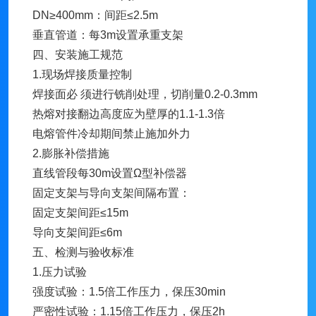
DN≥400mm：间距≤2.5m
垂直管道：每3m设置承重支架
四、安装施工规范
1.现场焊接质量控制
焊接面必 须进行铣削处理，切削量0.2-0.3mm
热熔对接翻边高度应为壁厚的1.1-1.3倍
电熔管件冷却期间禁止施加外力
2.膨胀补偿措施
直线管段每30m设置Ω型补偿器
固定支架与导向支架间隔布置：
固定支架间距≤15m
导向支架间距≤6m
五、检测与验收标准
1.压力试验
强度试验：1.5倍工作压力，保压30min
严密性试验：1.15倍工作压力，保压2h